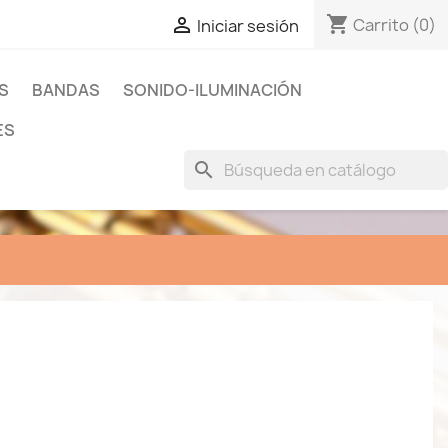
shopping_cart

Carrito
(0)
Iniciar sesión
S
BANDAS
SONIDO-ILUMINACIÓN
ES
search