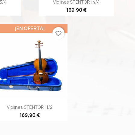
a
Vista rápida

 3/4
Violines STENTOR I 4/4
169,90 €
¡EN OFERTA!
favorite_border
Vista rápida

Violines STENTOR I 1/2
169,90 €