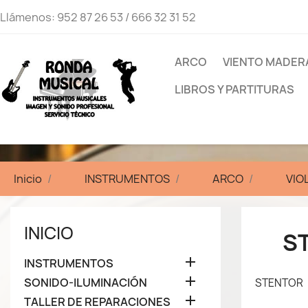
Llámenos:
952 87 26 53 / 666 32 31 52
ARCO
VIENTO MADER
LIBROS Y PARTITURAS
Inicio
INSTRUMENTOS
ARCO
VIO
INICIO
S

INSTRUMENTOS

SONIDO-ILUMINACIÓN
STENTOR

TALLER DE REPARACIONES