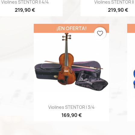
Vista rápida
Vista rápid


Violines STENTOR II 4/4
Violines STENTOR II
219,90 €
219,90 €
¡EN OFERTA!
favorite_border
Vista rápida

Violines STENTOR I 3/4
169,90 €