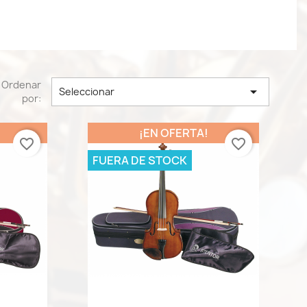
Ordenar

Seleccionar
por:
¡EN OFERTA!
favorite_border
favorite_border
FUERA DE STOCK