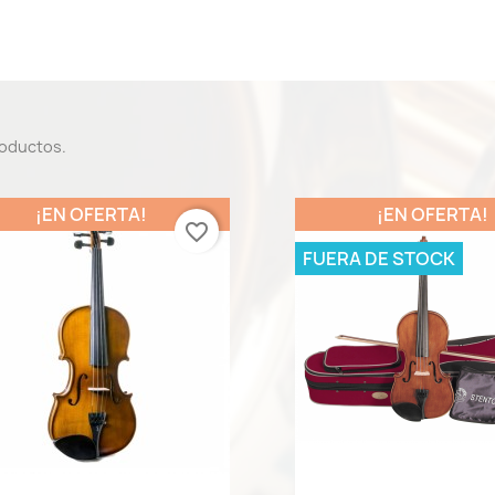
roductos.
¡EN OFERTA!
¡EN OFERTA!
favorite_border
FUERA DE STOCK