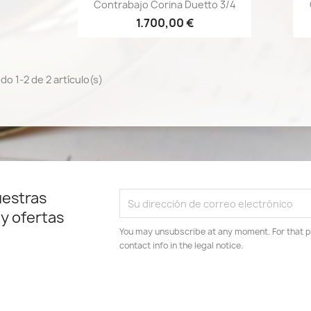
Vista rápida

Contrabajo Corina Duetto 3/4
1.700,00 €
o 1-2 de 2 artículo(s)
uestras
 y ofertas
You may unsubscribe at any moment. For that p
contact info in the legal notice.