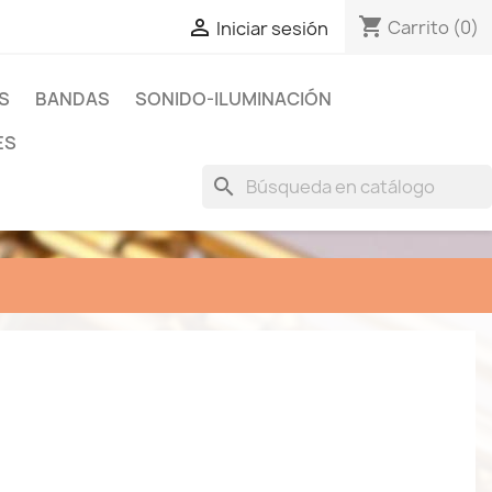
shopping_cart

Carrito
(0)
Iniciar sesión
S
BANDAS
SONIDO-ILUMINACIÓN
ES
search