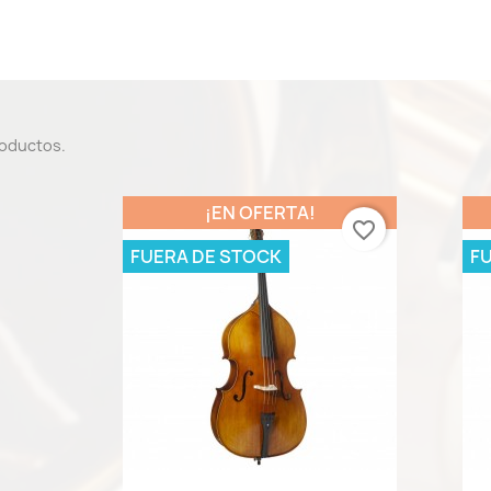
roductos.
¡EN OFERTA!
favorite_border
FUERA DE STOCK
F