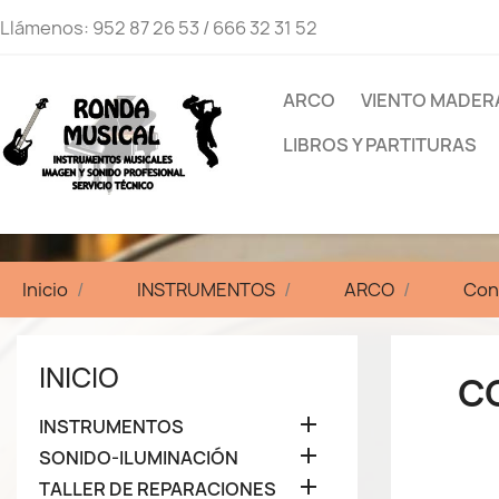
Llámenos:
952 87 26 53 / 666 32 31 52
ARCO
VIENTO MADER
LIBROS Y PARTITURAS
Inicio
INSTRUMENTOS
ARCO
Con
INICIO
C

INSTRUMENTOS

SONIDO-ILUMINACIÓN

TALLER DE REPARACIONES