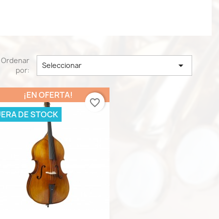
Ordenar

Seleccionar
por:
¡EN OFERTA!
favorite_border
UERA DE STOCK