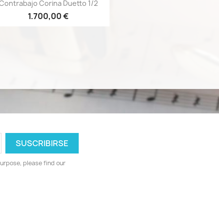
Vista rápida

Contrabajo Corina Duetto 1/2
1.700,00 €
urpose, please find our