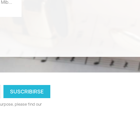
a
Mib...
urpose, please find our