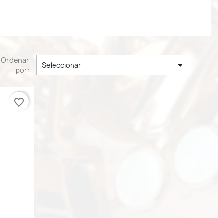
Ordenar

Seleccionar
por:
favorite_border