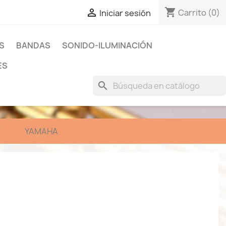
shopping_cart

Carrito
(0)
Iniciar sesión
S
BANDAS
SONIDO-ILUMINACIÓN
ES
search
YAMAHA