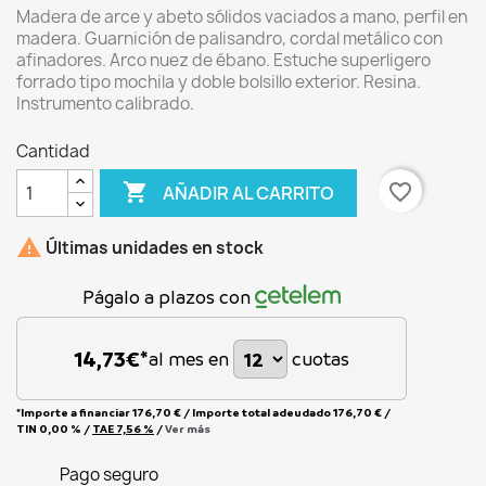
Madera de arce y abeto sólidos vaciados a mano, perfil en
madera. Guarnición de palisandro, cordal metálico con
afinadores. Arco nuez de ébano. Estuche superligero
forrado tipo mochila y doble bolsillo exterior. Resina.
Instrumento calibrado.
Cantidad

favorite_border
AÑADIR AL CARRITO

Últimas unidades en stock
Págalo a plazos con
14,73
€*
al mes en
cuotas
*Importe a financiar
176,70 €
/
Importe total adeudado
176,70 €
/
TIN
0,00 %
/
TAE
7,56 %
/
Ver más
Pago seguro