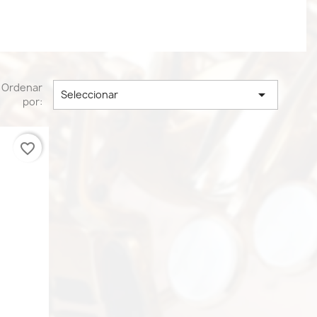
Ordenar

Seleccionar
por:
favorite_border