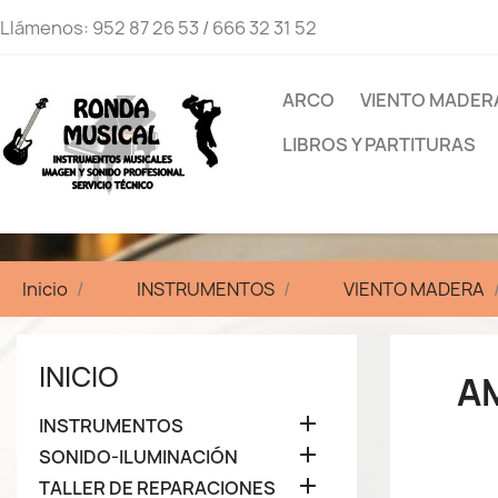
Llámenos:
952 87 26 53 / 666 32 31 52
ARCO
VIENTO MADER
LIBROS Y PARTITURAS
Inicio
INSTRUMENTOS
VIENTO MADERA
INICIO
A

INSTRUMENTOS

SONIDO-ILUMINACIÓN

TALLER DE REPARACIONES