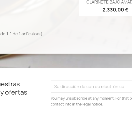
Vista rápid

CLARINETE BAJO AMAD
2.330,00 €
o 1-1 de 1 artículo(s)
uestras
 y ofertas
You may unsubscribe at any moment. For that p
contact info in the legal notice.