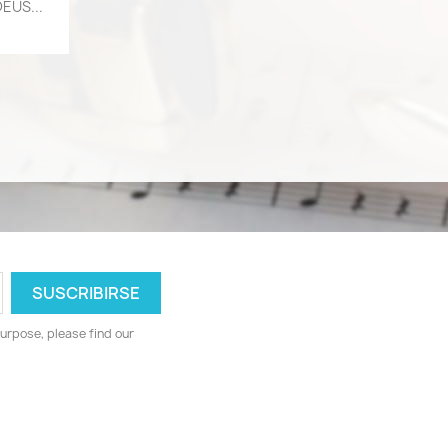
a
EUS...
urpose, please find our