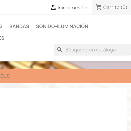
shopping_cart

Carrito
(0)
Iniciar sesión
S
BANDAS
SONIDO-ILUMINACIÓN
ES
search
EUS