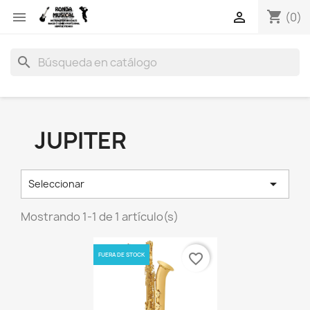
shopping_cart


(0)
search
JUPITER

Seleccionar
Mostrando 1-1 de 1 artículo(s)
FUERA DE STOCK
favorite_border