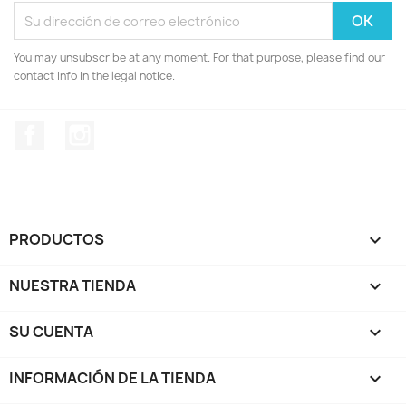
You may unsubscribe at any moment. For that purpose, please find our
contact info in the legal notice.
Facebook
Instagram
PRODUCTOS

NUESTRA TIENDA

SU CUENTA

INFORMACIÓN DE LA TIENDA
keyboard_arrow_down