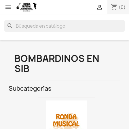
shopping_cart


(0)
search
BOMBARDINOS EN
SIB
Subcategorías