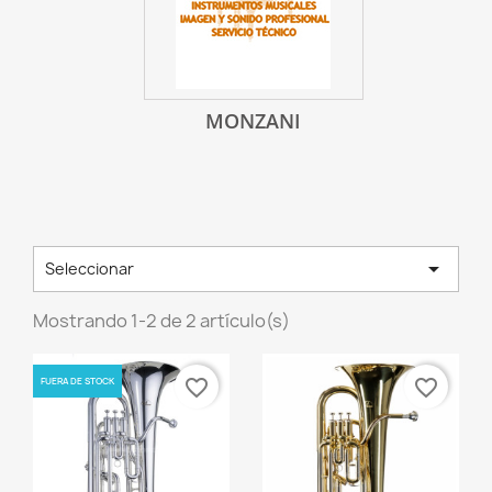
MONZANI

Seleccionar
Mostrando 1-2 de 2 artículo(s)
FUERA DE STOCK
favorite_border
favorite_border