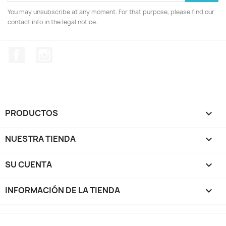
You may unsubscribe at any moment. For that purpose, please find our
contact info in the legal notice.
Facebook
Instagram
PRODUCTOS

NUESTRA TIENDA

SU CUENTA

INFORMACIÓN DE LA TIENDA
keyboard_arrow_down