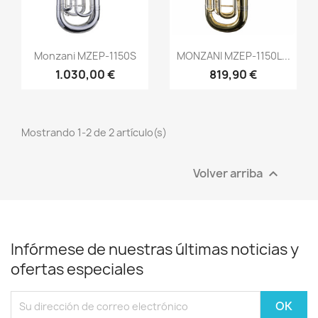
Vista rápida
Vista rápida


Monzani MZEP-1150S
MONZANI MZEP-1150L...
1.030,00 €
819,90 €
Mostrando 1-2 de 2 artículo(s)
Volver arriba

Infórmese de nuestras últimas noticias y
ofertas especiales