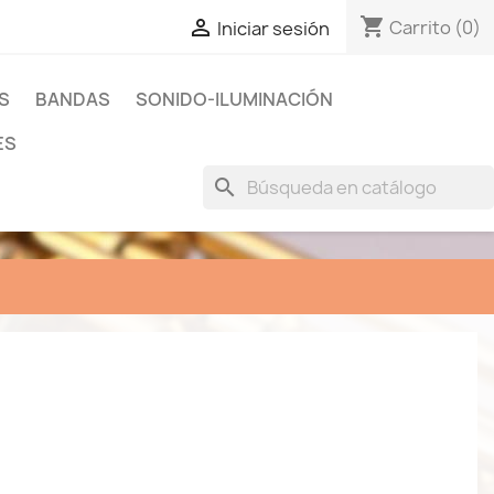
shopping_cart

Carrito
(0)
Iniciar sesión
S
BANDAS
SONIDO-ILUMINACIÓN
ES
search