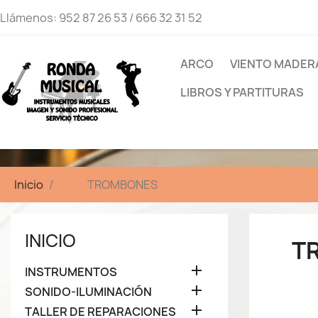
Llámenos:
952 87 26 53 / 666 32 31 52
ARCO
VIENTO MADER
LIBROS Y PARTITURAS
Inicio
TROMBONES
INICIO
T

INSTRUMENTOS

SONIDO-ILUMINACIÓN

TALLER DE REPARACIONES