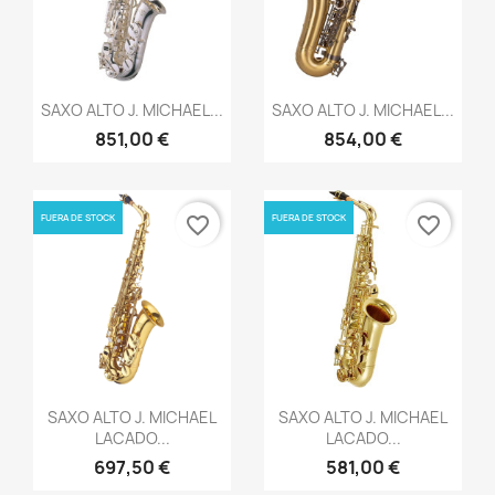
Vista rápida
Vista rápida


SAXO ALTO J. MICHAEL...
SAXO ALTO J. MICHAEL...
851,00 €
854,00 €
FUERA DE STOCK
FUERA DE STOCK
favorite_border
favorite_border
Vista rápida
Vista rápida


SAXO ALTO J. MICHAEL
SAXO ALTO J. MICHAEL
LACADO...
LACADO...
697,50 €
581,00 €