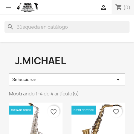
shopping_cart


(0)
search
J.MICHAEL

Seleccionar
Mostrando 1-4 de 4 artículo(s)
FUERA DE STOCK
FUERA DE STOCK
favorite_border
favorite_border