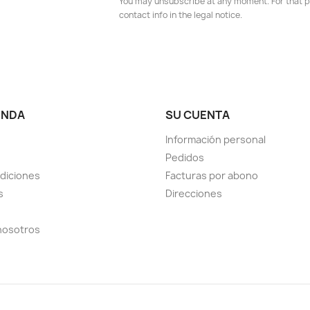
You may unsubscribe at any moment. For that p
contact info in the legal notice.
ENDA
SU CUENTA
Información personal
Pedidos
diciones
Facturas por abono
s
Direcciones
nosotros