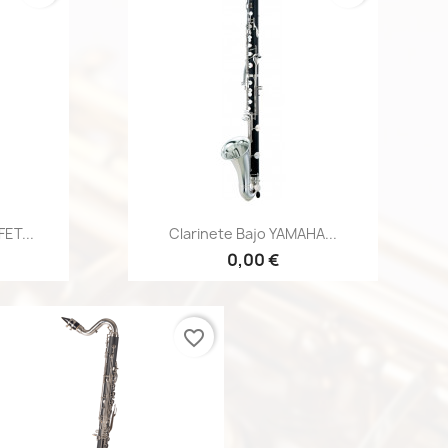
a
Vista rápida

ET...
Clarinete Bajo YAMAHA...
0,00 €
favorite_border