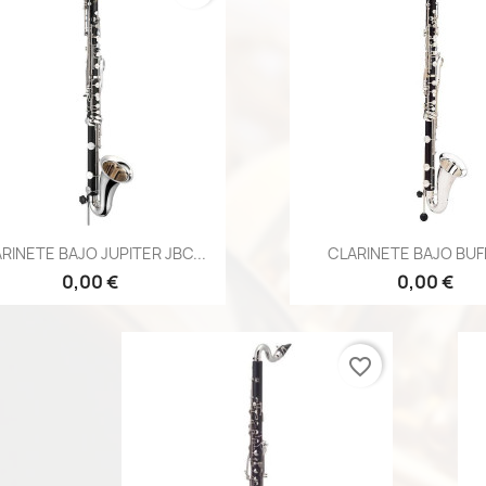
Vista rápida
Vista rápid


RINETE BAJO JUPITER JBC...
CLARINETE BAJO BUFF
0,00 €
0,00 €
favorite_border