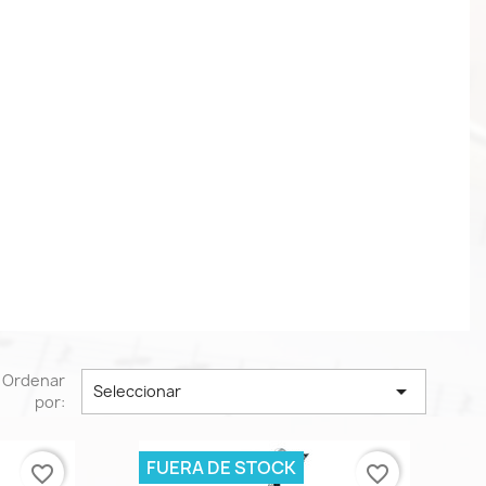
Ordenar

Seleccionar
por:
FUERA DE STOCK
favorite_border
favorite_border