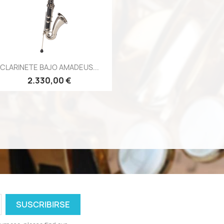
Vista rápida

CLARINETE BAJO AMADEUS...
2.330,00 €