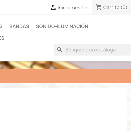
shopping_cart

Carrito
(0)
Iniciar sesión
S
BANDAS
SONIDO-ILUMINACIÓN
ES
search