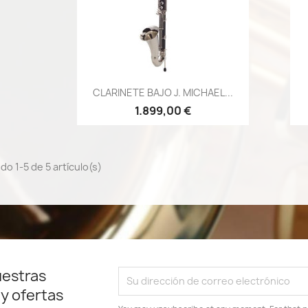
Vista rápida

CLARINETE BAJO J. MICHAEL...
1.899,00 €
o 1-5 de 5 artículo(s)
uestras
 y ofertas