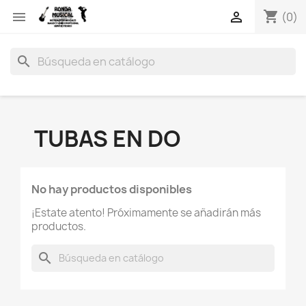
shopping_cart


(0)
search
TUBAS EN DO
No hay productos disponibles
¡Estate atento! Próximamente se añadirán más
productos.
search