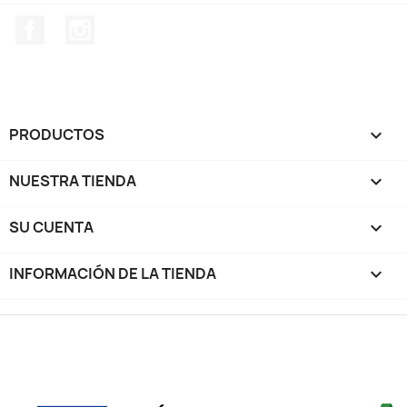
Facebook
Instagram
PRODUCTOS

NUESTRA TIENDA

SU CUENTA

INFORMACIÓN DE LA TIENDA
keyboard_arrow_down