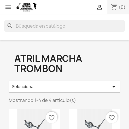
shopping_cart


(0)
search
ATRIL MARCHA
TROMBON

Seleccionar
Mostrando 1-4 de 4 artículo(s)
favorite_border
favorite_border