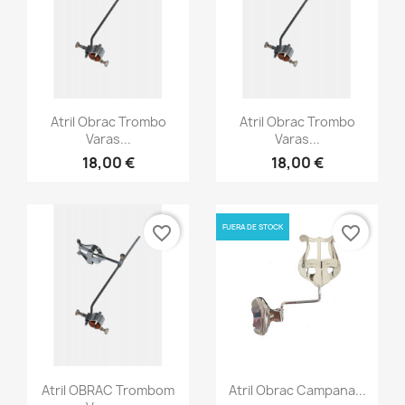
Vista rápida
Vista rápida


Atril Obrac Trombo
Atril Obrac Trombo
Varas...
Varas...
18,00 €
18,00 €
FUERA DE STOCK
favorite_border
favorite_border
Vista rápida
Vista rápida


Atril OBRAC Trombom
Atril Obrac Campana...