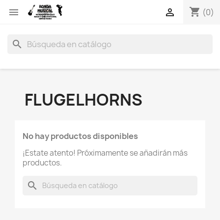
shopping_cart


(0)
search
FLUGELHORNS
No hay productos disponibles
¡Estate atento! Próximamente se añadirán más
productos.
search