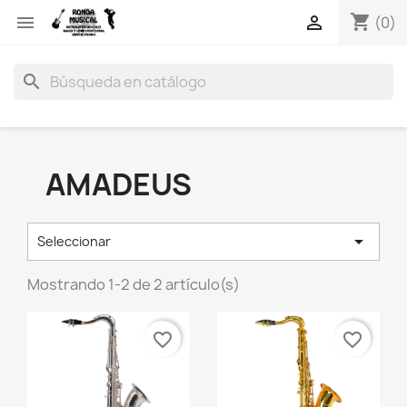
shopping_cart


(0)
search
AMADEUS

Seleccionar
Mostrando 1-2 de 2 artículo(s)
favorite_border
favorite_border