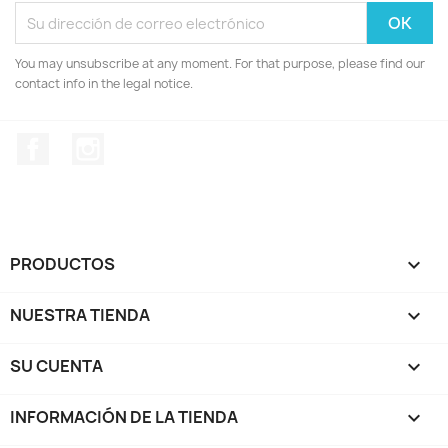
You may unsubscribe at any moment. For that purpose, please find our
contact info in the legal notice.
Facebook
Instagram
PRODUCTOS

NUESTRA TIENDA

SU CUENTA

INFORMACIÓN DE LA TIENDA
keyboard_arrow_down