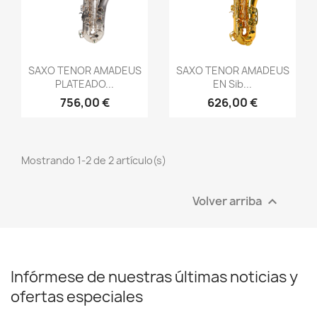
Vista rápida
Vista rápida


SAXO TENOR AMADEUS
SAXO TENOR AMADEUS
PLATEADO...
EN Sib...
756,00 €
626,00 €
Mostrando 1-2 de 2 artículo(s)
Volver arriba

Infórmese de nuestras últimas noticias y
ofertas especiales