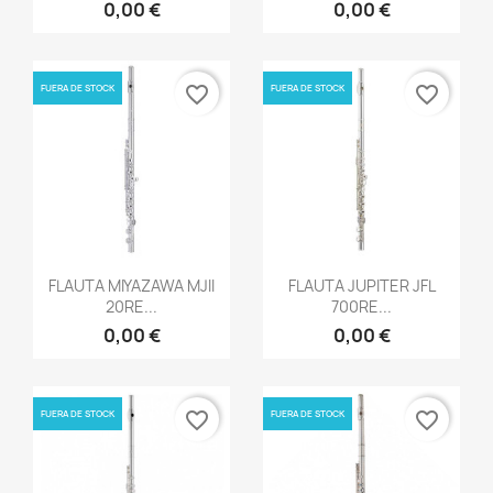
0,00 €
0,00 €
FUERA DE STOCK
FUERA DE STOCK
favorite_border
favorite_border
Vista rápida
Vista rápida


FLAUTA MIYAZAWA MJII
FLAUTA JUPITER JFL
20RE...
700RE...
0,00 €
0,00 €
FUERA DE STOCK
FUERA DE STOCK
favorite_border
favorite_border