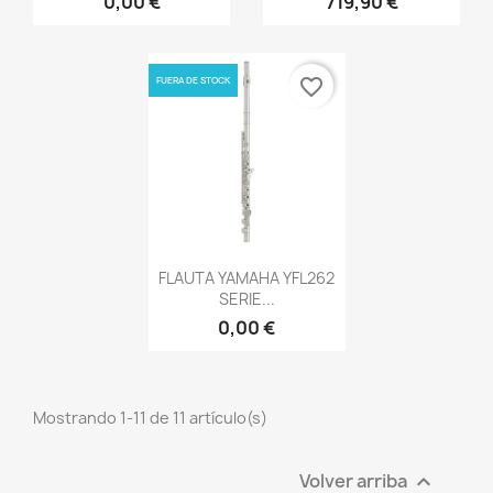
0,00 €
719,90 €
FUERA DE STOCK
favorite_border
Vista rápida

FLAUTA YAMAHA YFL262
SERIE...
0,00 €
Mostrando 1-11 de 11 artículo(s)
Volver arriba
