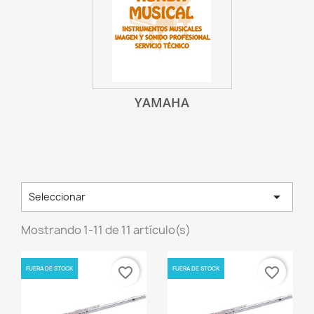
YAMAHA

Seleccionar
Mostrando 1-11 de 11 artículo(s)
FUERA DE STOCK
FUERA DE STOCK
favorite_border
favorite_border