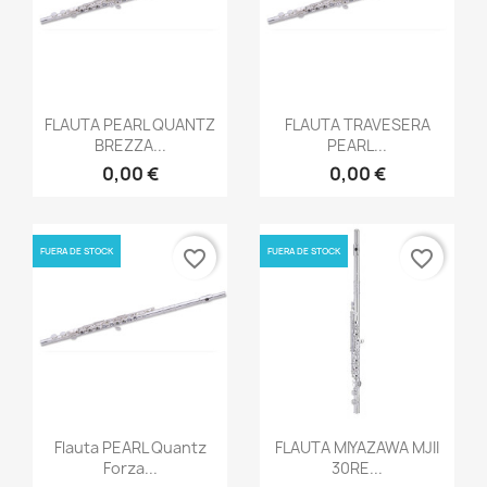
Vista rápida
Vista rápida


FLAUTA PEARL QUANTZ
FLAUTA TRAVESERA
BREZZA...
PEARL...
0,00 €
0,00 €
FUERA DE STOCK
FUERA DE STOCK
favorite_border
favorite_border
Vista rápida
Vista rápida


Flauta PEARL Quantz
FLAUTA MIYAZAWA MJII
Forza...
30RE...