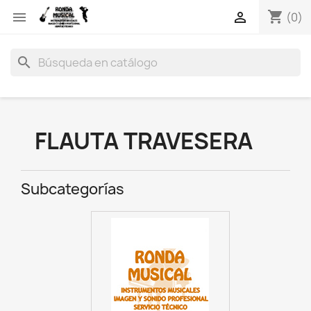
shopping_cart


(0)
search
FLAUTA TRAVESERA
Subcategorías