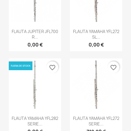
Vista rápida
Vista rápida


FLAUTA JUPITER JFL700
FLAUTA YAMAHA YFL272
R...
SL...
0,00 €
0,00 €
FUERA DE STOCK
favorite_border
favorite_border
Vista rápida
Vista rápida


FLAUTA YAMAHA YFL282
FLAUTA YAMAHA YFL272
SERIE...
SERIE...