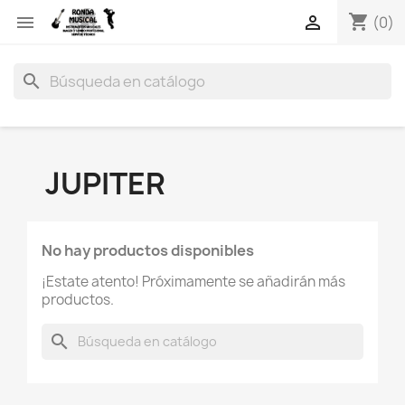
shopping_cart


(0)
search
JUPITER
No hay productos disponibles
¡Estate atento! Próximamente se añadirán más
productos.
search