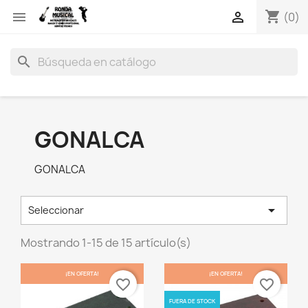
shopping_cart


(0)
search
GONALCA
GONALCA

Seleccionar
Mostrando 1-15 de 15 artículo(s)
¡EN OFERTA!
¡EN OFERTA!
favorite_border
favorite_border
FUERA DE STOCK