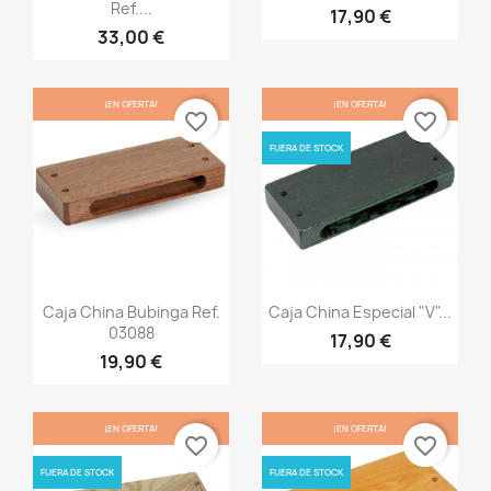
Ref....
17,90 €
33,00 €
¡EN OFERTA!
¡EN OFERTA!
favorite_border
favorite_border
FUERA DE STOCK
Vista rápida
Vista rápida


Caja China Bubinga Ref.
Caja China Especial "V"...
03088
17,90 €
19,90 €
¡EN OFERTA!
¡EN OFERTA!
favorite_border
favorite_border
FUERA DE STOCK
FUERA DE STOCK