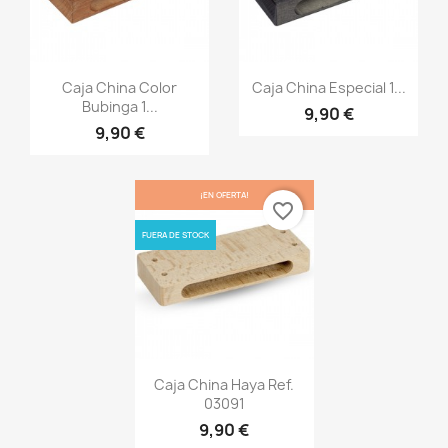
Vista rápida
Vista rápida


Caja China Color
Caja China Especial 1...
Bubinga 1...
9,90 €
9,90 €
¡EN OFERTA!
favorite_border
FUERA DE STOCK
Vista rápida

Caja China Haya Ref.
03091
9,90 €