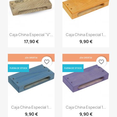
Vista rápida
Vista rápida


Caja China Especial "V"...
Caja China Especial 1...
17,90 €
9,90 €
¡EN OFERTA!
¡EN OFERTA!
favorite_border
favorite_border
FUERA DE STOCK
FUERA DE STOCK
Vista rápida
Vista rápida


Caja China Especial 1...
Caja China Especial 1...
9,90 €
9,90 €