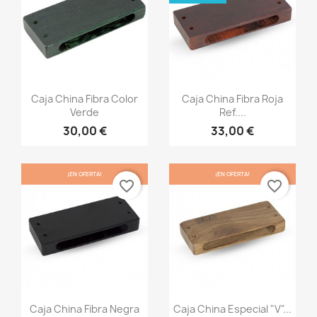
Vista rápida
Vista rápida


Caja China Fibra Color
Caja China Fibra Roja
Verde
Ref....
30,00 €
33,00 €
¡EN OFERTA!
¡EN OFERTA!
favorite_border
favorite_border
Vista rápida
Vista rápida


Caja China Fibra Negra
Caja China Especial "V"...