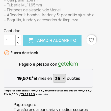
• Campana 123mm
• Tuberia ML 11,65mm
• Pistones de aleacion de Monel
• Afinador 1ª bomba tirador y 3ª por anillo ajustable.
• Boquilla, funda y accesorios de limpieza.
Cantidad

favorite_border
AÑADIR AL CARRITO

Fuera de stock
Págalo a plazos con
19,57
€*
al mes en
cuotas
*Importe a financiar
704,48 €
/
Importe total adeudado
704,48 €
/
TIN
0,00 %
/
TAE
7,78 %
/
Ver más
Pago seguro
Transferencia bancaria y medios seguros