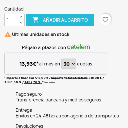
Cantidad

favorite_border
AÑADIR AL CARRITO

Últimas unidades en stock
Págalo a plazos con
13,93
€*
al mes en
cuotas
*Importe a financiar
418,00 €
/
Importe total adeudado
418,00 €
/
TIN
0,00 %
/
TAE
7,78 %
/
Ver más
Pago seguro
Transferencia bancaria y medios seguros
Entrega
Envíos en 24-48 horas con agencia de transportes
Devoluciones