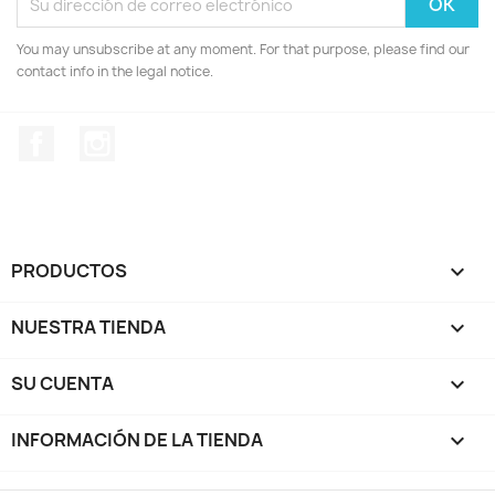
You may unsubscribe at any moment. For that purpose, please find our
contact info in the legal notice.
Facebook
Instagram
PRODUCTOS

NUESTRA TIENDA

SU CUENTA

INFORMACIÓN DE LA TIENDA
keyboard_arrow_down