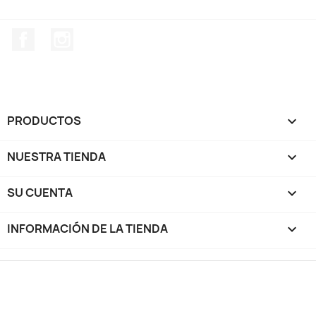
Facebook
Instagram
PRODUCTOS

NUESTRA TIENDA

SU CUENTA

INFORMACIÓN DE LA TIENDA
keyboard_arrow_down