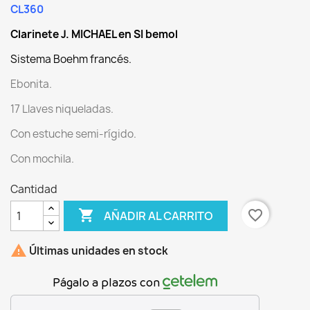
CL360
Clarinete J. MICHAEL en SI bemol
Sistema Boehm francés.
Ebonita.
17 Llaves niqueladas.
Con estuche semi-rígido.
Con mochila.
Cantidad

favorite_border
AÑADIR AL CARRITO

Últimas unidades en stock
Págalo a plazos con